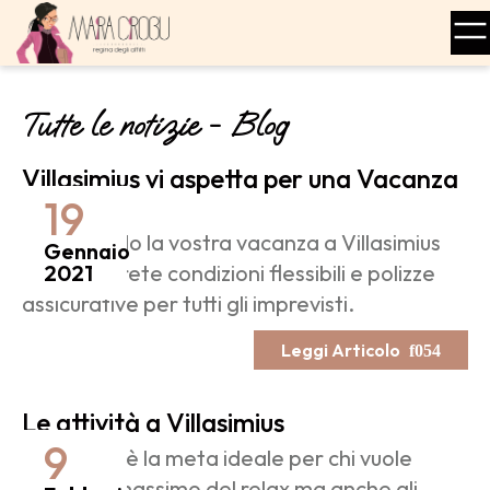
Tutte le notizie - Blog
Villasimius vi aspetta per una Vacanza
Sicura
19
Prenotando la vostra vacanza a Villasimius
Gennaio
con noi avrete condizioni flessibili e polizze
2021
assicurative per tutti gli imprevisti.
Leggi Articolo
Le attività a Villasimius
9
Villasimius è la meta ideale per chi vuole
godersi il massimo del relax ma anche gli