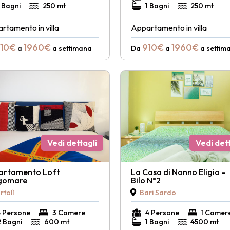
1 Bagni
250 mt
1 Bagni
250 mt
rtamento in villa
Appartamento in villa
10€
1960€
910€
1960€
a
a settimana
Da
a
a settim
Vedi dettagli
Vedi dett
artamento Loft
La Casa di Nonno Eligio –
gomare
Bilo N°2
rtolì
Bari Sardo
5 Persone
3 Camere
4 Persone
1 Camer
2 Bagni
600 mt
1 Bagni
4500 mt