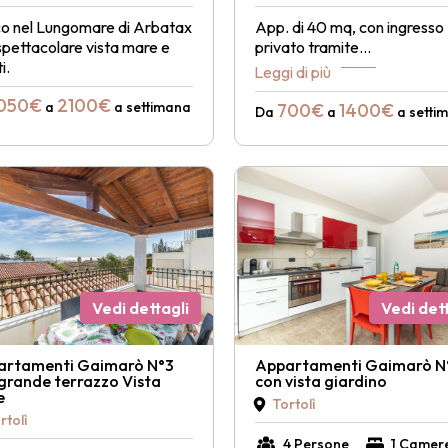
co nel Lungomare di Arbatax
App. di 40 mq, con ingresso
spettacolare vista mare e
privato tramite
...
i.
Leggi di più
050€
2100€
a
a settimana
700€
1400€
Da
a
a setti
Vedi dettagli
Vedi dett
artamenti Gaimarò N°3
Appartamenti Gaimarò N
grande terrazzo Vista
con vista giardino
e
Tortolì
rtolì
4 Persone
1 Camer