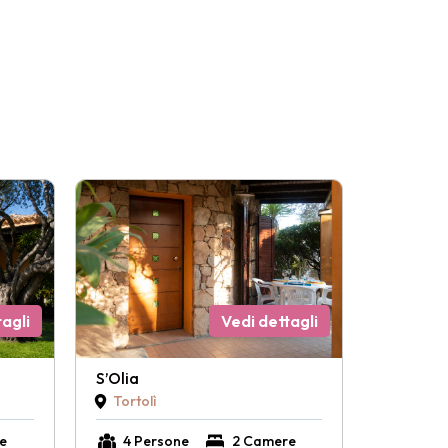
agli
Vedi dettagli
S’Olia
Tortolì
e
4 Persone
2 Camere