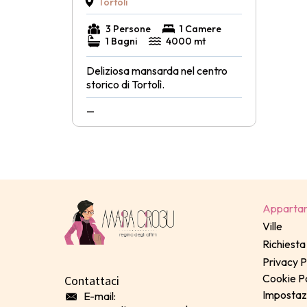
Tortolì
3 Persone
1 Camere
1 Bagni
4000 mt
Deliziosa mansarda nel centro
storico di Tortolì.
—
Apparta
Ville
Richiesta 
Privacy P
Cookie Po
Contattaci
Impostaz
E-mail: