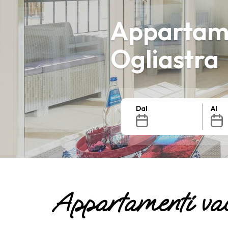
Appartame
Ogliastra
Dal
Al
Appartamenti va