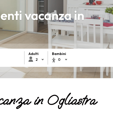
nti vacanza in
Adulti
Bambini
canza in Ogliastra