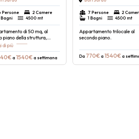
ri Sardo
Bari Sardo
6 Persone
2 Camere
7 Persone
2 Camer
1 Bagni
4500 mt
1 Bagni
4500 mt
rtamento di 50 mq, al
Appartamento trilocale al
 piano della struttura,
...
secondo piano.
 di più
770€
1540€
Da
a
a setti
840€
1540€
a
a settimana