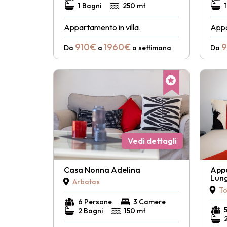
1 Bagni
250 mt
Appartamento in villa.
Appa
910€
1960€
9
Da
a
a settimana
Da
Vedi dettagli
Casa Nonna Adelina
App
Lun
Arbatax
To
6 Persone
3 Camere
2 Bagni
150 mt