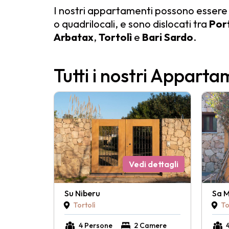
I nostri appartamenti possono essere bi
o quadrilocali, e sono dislocati tra
Port
Arbatax
,
Tortolì
e
Bari Sardo
.
Tutti i nostri Apparta
Vedi dettagli
Su Niberu
Sa 
Tortolì
To
4 Persone
2 Camere