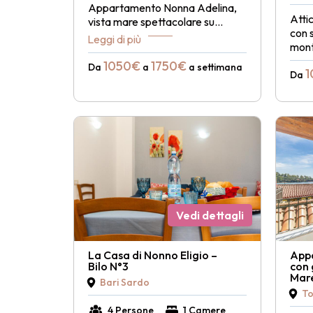
Appartamento Nonna Adelina,
Atti
vista mare spettacolare su
...
con 
Leggi di più
mont
1050€
1750€
Da
a
a settimana
1
Da
Vedi dettagli
La Casa di Nonno Eligio –
App
Bilo N°3
con 
Mar
Bari Sardo
To
4 Persone
1 Camere