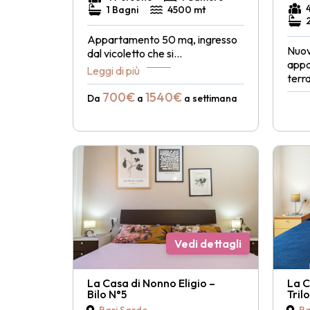
1 Bagni
4500 mt
Appartamento 50 mq, ingresso
Nuov
dal vicoletto che si
...
appa
Leggi di più
terr
700€
1540€
Da
a
a settimana
Vedi dettagli
La Casa di Nonno Eligio –
La C
Bilo N°5
Tril