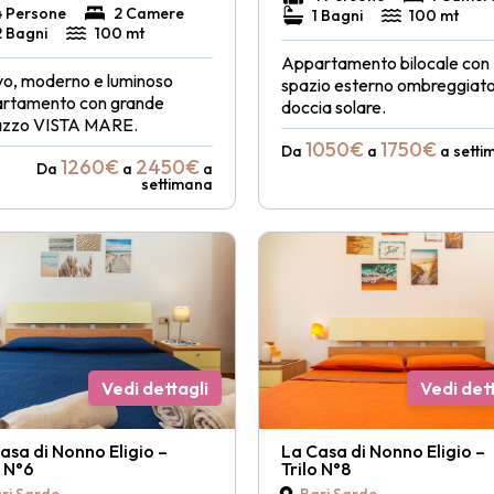
4 Persone
2 Camere
1 Bagni
100 mt
2 Bagni
100 mt
Appartamento bilocale con
o, moderno e luminoso
spazio esterno ombreggiato
rtamento con grande
doccia solare.
azzo VISTA MARE.
1050€
1750€
Da
a
a setti
1260€
2450€
Da
a
a
settimana
Vedi dettagli
Vedi dett
asa di Nonno Eligio –
La Casa di Nonno Eligio –
o N°6
Trilo N°8