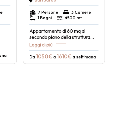
Bari Sardo
e
7 Persone
3 Camere
1 Bagni
4500 mt
Appartamento di 60 mq al
secondo piano della struttura
...
Leggi di più
mana
1050€
1610€
Da
a
a settimana