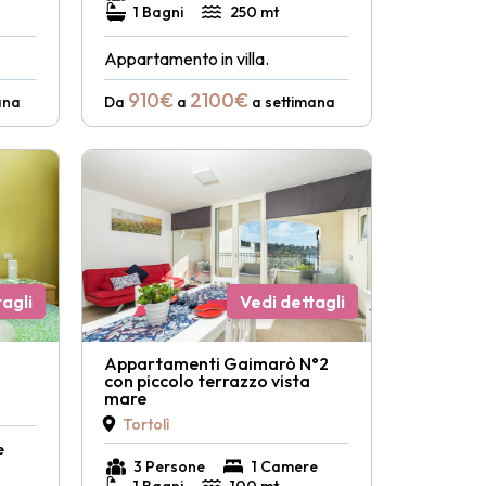
1 Bagni
250 mt
Appartamento in villa.
910€
2100€
ana
Da
a
a settimana
agli
Vedi dettagli
Appartamenti Gaimarò N°2
con piccolo terrazzo vista
mare
Tortolì
e
3 Persone
1 Camere