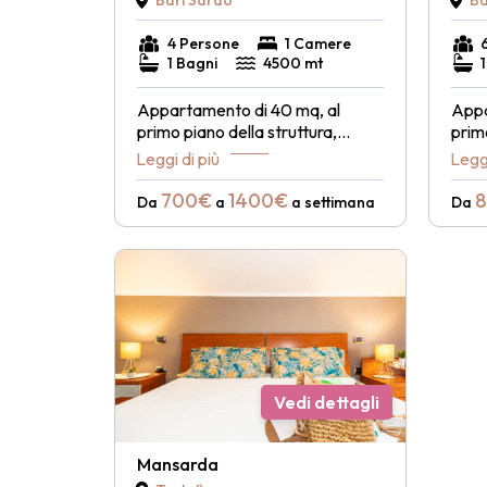
Bari Sardo
Ba
4 Persone
1 Camere
1 Bagni
4500 mt
Appartamento di 40 mq, al
Appa
primo piano della struttura,
...
primo
Leggi di più
Leggi
700€
1400€
Da
a
a settimana
Da
Vedi dettagli
Mansarda