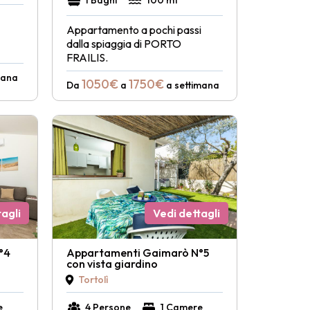
1 Bagni
100 mt
Appartamento a pochi passi
dalla spiaggia di PORTO
FRAILIS.
mana
1050€
1750€
Da
a
a settimana
agli
Vedi dettagli
°4
Appartamenti Gaimarò N°5
con vista giardino
Tortolì
e
4 Persone
1 Camere