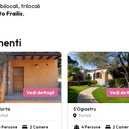
locali, trilocali
o Frailis
,
menti
Vedi dettagli
Vedi dett
Murta
S’Ogiastru
rtolì
Tortolì
4 Persone
2 Camere
4 Persone
2 Camer