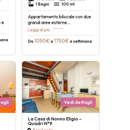
1 Bagni
100 mt
Appartamento bilocale con due
 e
grandi aree esterne
...
Leggi di più
mana
1050€
1750€
Da
a
a settimana
agli
Vedi dettagli
La Casa di Nonno Eligio –
Quadri N°9