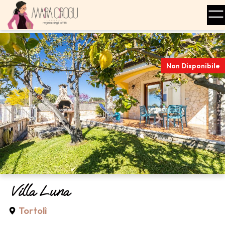
Non Disponibile
Villa Luna
Tortolì