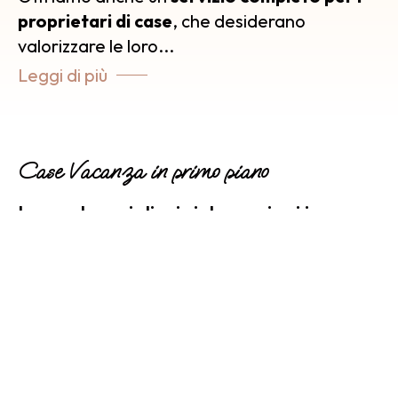
proprietari di case
, che desiderano
valorizzare le loro
...
Leggi di più
Case Vacanza in primo piano
Le nostre migliori sistemazioni in
Ogliastra
Vedi dettagli
La Casa di Nonno Eligio – Bilo N°3
Bari Sardo
4 Persone
1 Letti
1 Bagni
4500 mt