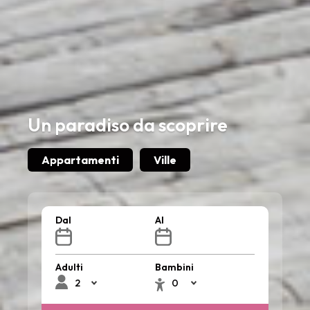
Un paradiso da scoprire
Appartamenti
Ville
Dal
Al
Adulti
Bambini